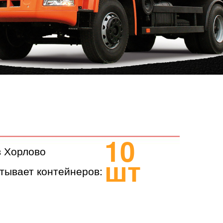
10
в Хорлово
шт
тывает контейнеров: