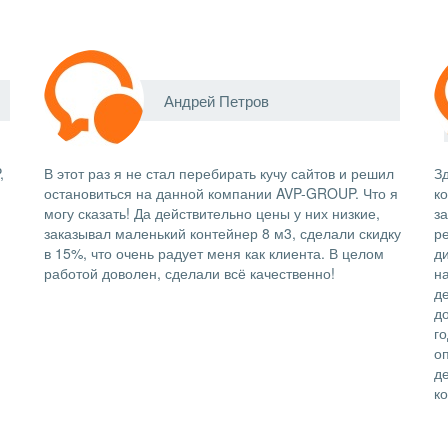
Андрей Петров
,
В этот раз я не стал перебирать кучу сайтов и решил
Зд
остановиться на данной компании AVP-GROUP. Что я
к
могу сказать! Да действительно цены у них низкие,
з
заказывал маленький контейнер 8 м3, сделали скидку
р
в 15%, что очень радует меня как клиента. В целом
д
работой доволен, сделали всё качественно!
н
д
д
го
о
д
к